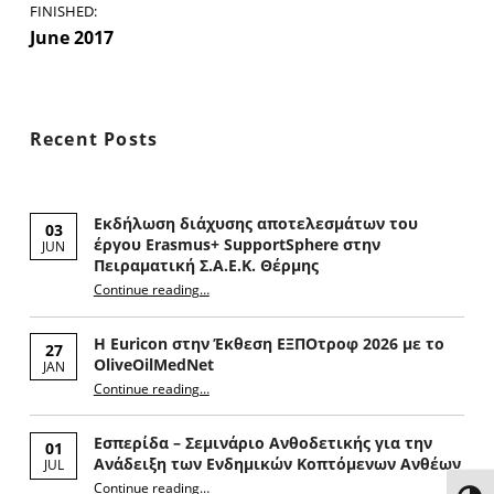
FINISHED:
June 2017
Skip back to main navigation
Recent Posts
Εκδήλωση διάχυσης αποτελεσμάτων του
03
έργου Erasmus+ SupportSphere στην
JUN
Πειραματική Σ.Α.Ε.Κ. Θέρμης
Continue reading
“Εκδήλωση διάχυσης αποτελεσμάτων του έργου Erasmus+ SupportSphere στην Πειραματική Σ.Α.Ε.Κ. Θέρμης”
…
Η Euricon στην Έκθεση ΕΞΠΟτροφ 2026 με το
27
OliveOilMedNet
JAN
“Η Euricon στην Έκθεση ΕΞΠΟτροφ 2026 με το OliveOilMedNet”
Continue reading
…
Εσπερίδα – Σεμινάριο Ανθοδετικής για την
01
Ανάδειξη των Ενδημικών Κοπτόμενων Ανθέων
JUL
Continue reading
“Εσπερίδα – Σεμινάριο Ανθοδετικής για την Ανάδειξη των Ενδημικών Κοπτόμενων Ανθέων”
…