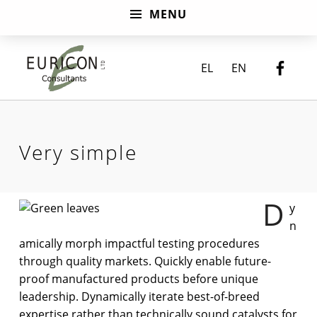
MENU
Very simple – Euricon Consultants
EURICON CONSULTANTS
Faceb
EL
EN
Introduction
Very simple
D
y
V
n
e
amically morph impactful testing procedures
through quality markets. Quickly enable future-
r
proof manufactured products before unique
y
leadership. Dynamically iterate best-of-breed
s
expertise rather than technically sound catalysts for