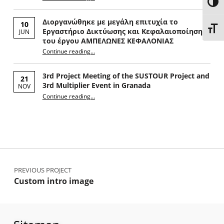
HIG
Διοργανώθηκε με μεγάλη επιτυχία το
10
CHAN
Εργαστήριο Δικτύωσης και Κεφαλαιοποίησης
JUN
του έργου ΑΜΠΕΛΩΝΕΣ ΚΕΦΑΛΟΝΙΑΣ
Continue reading
…
“Διοργανώθηκε με μεγάλη επιτυχία το Εργαστήριο Δικτύωσης και Κεφαλαιοποίησης του έργου ΑΜΠΕΛΩΝΕΣ ΚΕΦΑΛΟΝΙΑΣ”
3rd Project Meeting of the SUSTOUR Project and
21
3rd Multiplier Event in Granada
NOV
Continue reading
…
“3η Διοικητική Συνάντηση του Έργου SUSTOUR και 3ο Multiplier Event στην Γρανάδα”
Post navigation
PREVIOUS PROJECT
Custom intro image