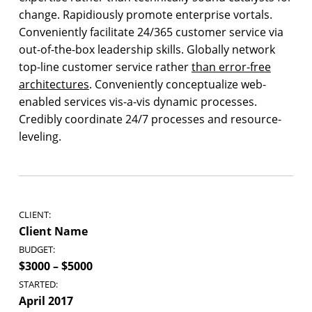
change. Rapidiously promote enterprise vortals.
i
Conveniently facilitate 24/365 customer service via
m
out-of-the-box leadership skills. Globally network
p
top-line customer service rather
than error-free
l
architectures
. Conveniently conceptualize web-
enabled services vis-a-vis dynamic processes.
e
Credibly coordinate 24/7 processes and resource-
leveling.
CLIENT:
Client Name
BUDGET:
$3000 – $5000
STARTED:
April 2017