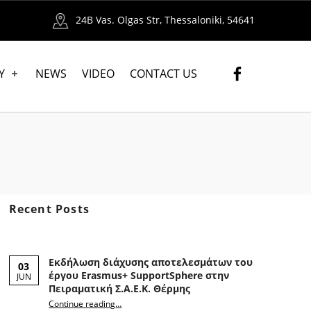
24B Vas. Olgas Str, Thessaloniki, 54641
Facebook
Y
NEWS
VIDEO
CONTACT US
Recent Posts
Εκδήλωση διάχυσης αποτελεσμάτων του
03
έργου Erasmus+ SupportSphere στην
JUN
Πειραματική Σ.Α.Ε.Κ. Θέρμης
Continue reading
“Εκδήλωση διάχυσης αποτελεσμάτων του έργου Erasmus+ SupportSphere στην Πειραματική Σ.Α.Ε.Κ. Θέρμης”
…