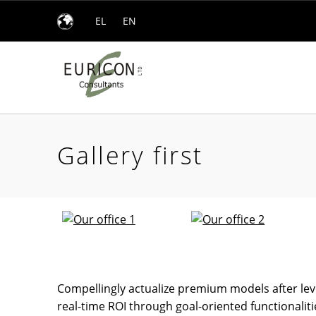
EL
EN
Gallery first – Euricon Consultants
EURICON CONSULTANTS
Introduction
Gallery first
G
a
l
Compellingly actualize premium models after le
real-time ROI through goal-oriented functionaliti