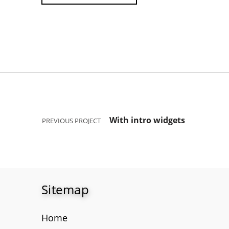
Skip back to main navigation
Post navigation
With intro widgets
PREVIOUS PROJECT
Sitemap
Home