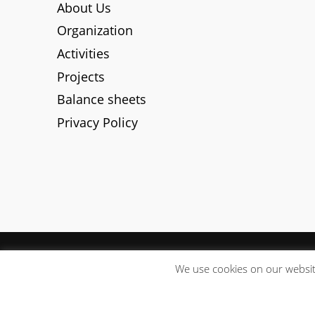
About Us
Organization
Activities
Projects
Balance sheets
Privacy Policy
We use cookies on our website
© 2022
Euricon
|
By
BWEB Networks
|
Back to top ↑