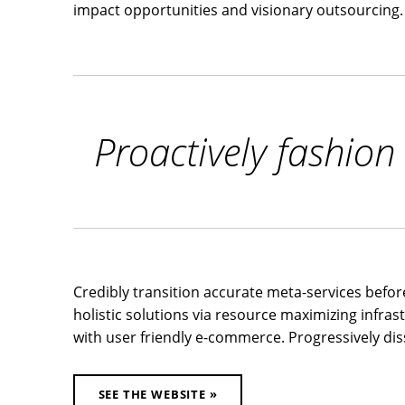
l
impact opportunities and visionary outsourcing. 
e
r
y
Proactively fashion
f
i
r
s
t
Credibly transition accurate meta-services before
holistic solutions via resource maximizing infras
with user friendly e-commerce. Progressively d
SEE THE WEBSITE »