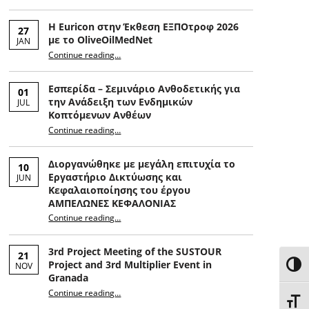
Η Euricon στην Έκθεση ΕΞΠΟτροφ 2026
27
με το OliveOilMedNet
JAN
“Η Euricon στην Έκθεση ΕΞΠΟτροφ 2026 με το OliveOilMedNet”
Continue reading
…
Εσπερίδα – Σεμινάριο Ανθοδετικής για
01
την Ανάδειξη των Ενδημικών
JUL
Κοπτόμενων Ανθέων
Continue reading
“Εσπερίδα – Σεμινάριο Ανθοδετικής για την Ανάδειξη των Ενδημικών Κοπτόμενων Ανθέων”
…
Διοργανώθηκε με μεγάλη επιτυχία το
10
Εργαστήριο Δικτύωσης και
JUN
Κεφαλαιοποίησης του έργου
ΑΜΠΕΛΩΝΕΣ ΚΕΦΑΛΟΝΙΑΣ
Continue reading
…
“Διοργανώθηκε με μεγάλη επιτυχία το Εργαστήριο Δικτύωσης και Κεφαλαιοποίησης του έργου ΑΜΠΕΛΩΝΕΣ ΚΕΦΑΛΟΝΙΑΣ”
3rd Project Meeting of the SUSTOUR
21
Project and 3rd Multiplier Event in
NOV
HIG
Granada
Continue reading
…
“3η Διοικητική Συνάντηση του Έργου SUSTOUR και 3ο Multiplier Event στην Γρανάδα”
CHAN